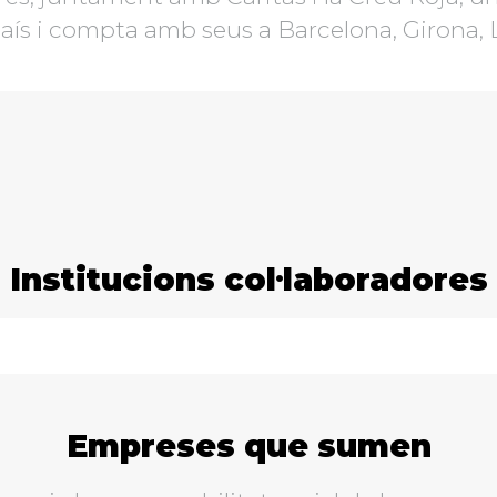
aís i compta amb seus a Barcelona, Girona, 
Institucions col·laboradores
Empreses que sumen