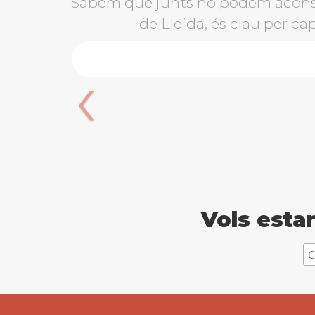
Sabem que junts ho podem aconsegu
de Lleida, és clau per cap
‹
Vols estar