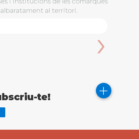
es i institucions de les comarques
malbaratament al territori.
›
ubscriu-te!