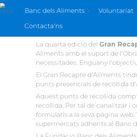
Banc dels Aliments
Voluntariat
La Fundació Banc dels Alimen
Contacta'ns
més de 700 supermercats i m
La quarta edició del
Gran Recap
Aliments amb el suport de l'Obra
necessitades. Enguany l'objectiu 
El Gran Recapte d'Aliments tindr
punts presencials de recollida d
Aquest punts de recollida compt
recollida. Per tal de canalitzar 
formularis a la seva pàgina web. 
supermercats adherits al Banc de
La Fundació Banc dels Aliments é