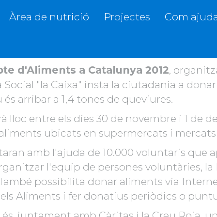
Àrea de nutrició
Projectes
Com ajuda
ts organitza la recollida per al 30 de n
ercats del país.
te d'Aliments a Catalunya 2012
, organit
 Social "la Caixa" insta la ciutadania a dona
és arribar a 1,4 tones de queviures.
à lloc entre els dies 30 de novembre i 1 de
'aliments ubicats en supermercats i mercats
aran amb l'ajuda de 10.000 voluntaris que ap
i organitzar l'equip de persones voluntàries, 
També possibilita donar aliments via Interne
ls Aliments i fer donatius periòdics o puntu
s, juntament amb Càritas i la Creu Roja, una