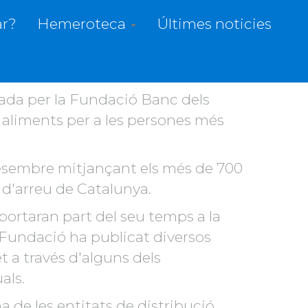
r?
Hemeroteca
Últimes noticies
ovembre i l'1 de desembre a
zada per la Fundació Banc dels
r aliments per a les persones més
 desembre mitjançant els més de 700
 d'arreu de Catalunya.
ortaran part del seu temps a la
la Fundació ha publicat diversos
t a través d'alguns dels
als.
 de les entitats de distribució